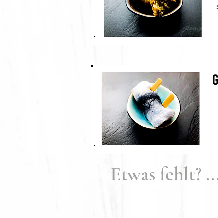
Etwas fehlt? ..
Entdecken
uns 