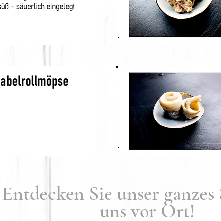
.
 Sie unser ganzes So
vor Ort!