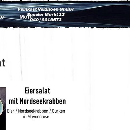
Feinkost Veldhoen GmbH
Saseler Markt 12
te
More
040 / 6019573
t